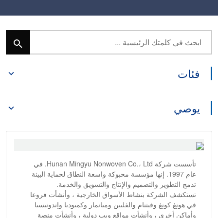
فئات
يوصي
تأسست شركة Hunan Mingyu Nonwoven Co.، Ltd. في
عام 1997. إنها مؤسسة محبوكة واسعة النطاق لحماية البيئة
تدمج التطوير والتصميم والإنتاج والتسويق والخدمة.
تستكشف الشركة بنشاط الأسواق الخارجية ، وأنشأت فروعا
في هونغ كونغ وفيتنام والفلبين وميانمار وكمبوديا وإندونيسيا
وأماكن أخرى ، وأنشأت مواقع ويب دولية ، وأنشأت منصة