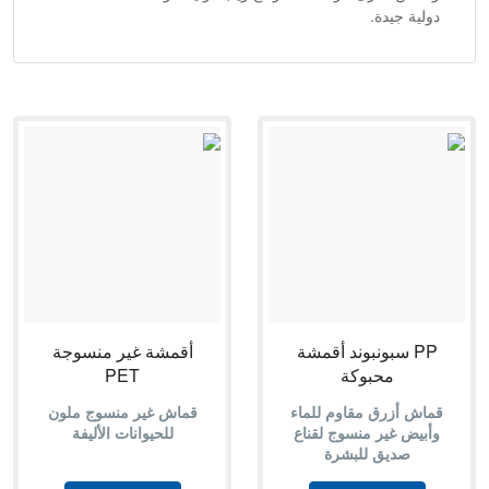
دولية جيدة.
PP سبونبوند أقمشة
أقمشة غير منسوجة
محبوكة
PET
قماش أزرق مقاوم للماء
قماش غير منسوج ملون
وأبيض غير منسوج لقناع
للحيوانات الأليفة
صديق للبشرة
PP سبونبوند أقمشة
اسم العلامة التجارية: