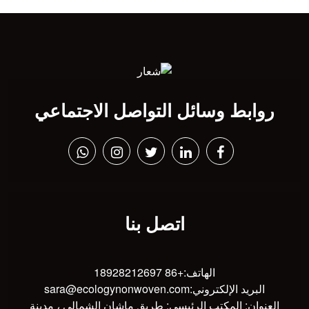
العرض: 160 ملم
اللون: أبيض
الميزة: مقاوم للماء ،
تنفس ، تأثير جيد مضاد
للبكتيريا
تقرير الاختبار: CNAS
موك: 500 كجم
روابط وسائل التواصل الاجتماعي
اتصل بنا
الهاتف:
+86 18928212697
البريد الإلكتروني:
sara@ecologynonwoven.com
العنوان: المكتب الرئيسي: طريق ماشان الشمالي ، مدينة