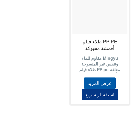
PP PE طلاء فيلم
أقمشة محبوكة
للمعطف الطبي
Mingyu مقاوم للماء
وتنفس غير المنسوجة
مغلفة PP pe طلاء فيلم
أقمشة غير منسوجة
للمعطف الطبي
عرض المزيد
اسم العلامة التجارية:
استفسار سريع
MINGYU
تقنيات غير منسوجة:
سبونبوند
التطبيق: ملابس واقية ،
ثوب جراحي
المواد: PP + PE
الوزن: 60/65gsm